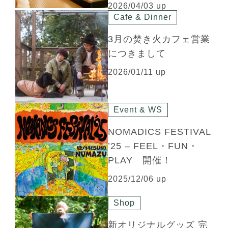
2026/04/03 up
Cafe & Dinner
3月の焚き火カフェ営業
につきまして
2026/01/11 up
Event & WS
NOMADICS FESTIVAL
’25 – FEEL・FUN・
PLAY 開催！
2025/12/06 up
Shop
新オリジナルグッズ 完