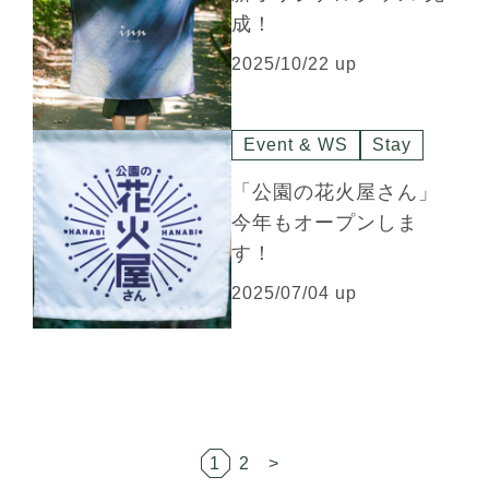
成！
2025/10/22 up
Event & WS
Stay
「公園の花火屋さん」
今年もオープンしま
す！
2025/07/04 up
1
2
>