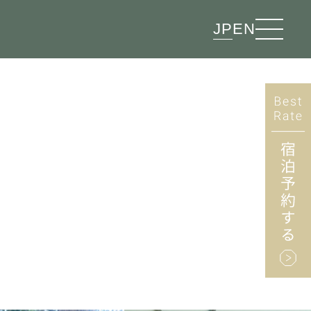
JP
EN