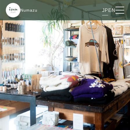
Numazu
JP
EN